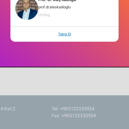
prof.dr.ateskadioglu
Ürolog
CAPTCHA
Takip Et
Submit
14 Kat:2
Tel: +902122333924
Fax: +902122333924