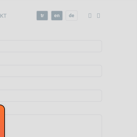
KT
tr
en
de