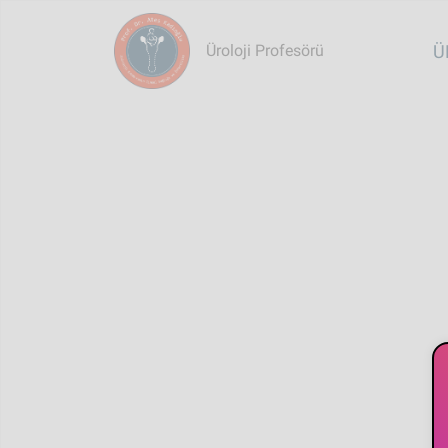
M
Ü
Üroloji Profesörü